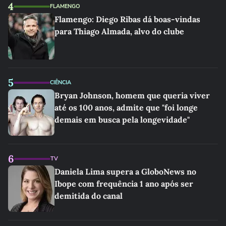
4
FLAMENGO
Flamengo: Diego Ribas dá boas-vindas
para Thiago Almada, alvo do clube
5
CIÊNCIA
Bryan Johnson, homem que queria viver
até os 100 anos, admite que "foi longe
demais em busca pela longevidade"
6
TV
Daniela Lima supera a GloboNews no
Ibope com frequência 1 ano após ser
demitida do canal