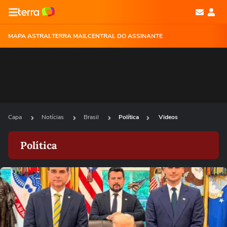
MAPA ASTRAL
TERRA MAIL
CENTRAL DO ASSINANTE
Capa
Notícias
Brasil
Política
Videos
Política
Ops!
Não foi possível reproduzir o vídeo