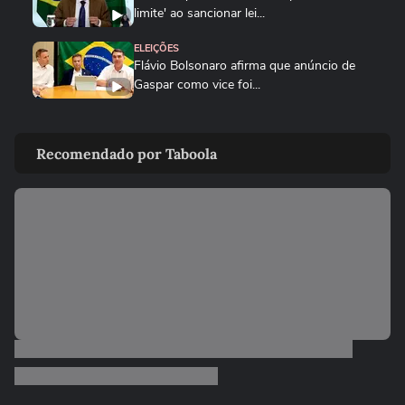
limite' ao sancionar lei...
ELEIÇÕES
Flávio Bolsonaro afirma que anúncio de
Gaspar como vice foi...
POLÍTICA
Vereadora do PL manda parlamentar do
Recomendado por Taboola
PT voltar para o Ceará e é...
ELEIÇÕES
Michelle Bolsonaro deseja sorte a Alfredo
Gaspar após anúncio como...
ELEIÇÕES
Flávio Bolsonaro diz que teve filhas para
cuidarem dele quando for...
ELEIÇÕES
‘Estarei como para-choque na retaguarda’,
diz Alfredo Gaspar a...