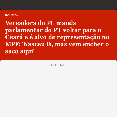
POLÍTICA
Vereadora do PL manda
parlamentar do PT voltar para o
Ceará e é alvo de representação no
MPF: 'Nasceu lá, mas vem encher o
saco aqui'
PUBLICIDADE