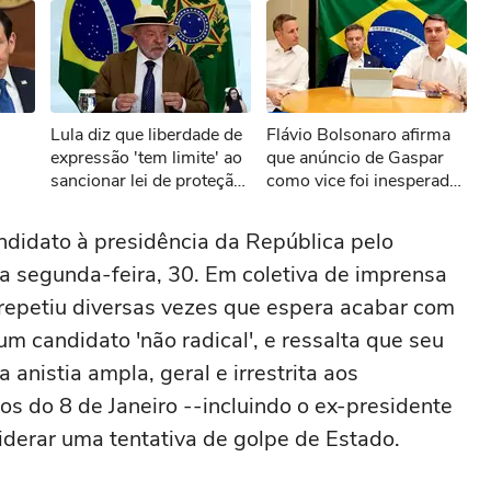
sível reproduzir o vídeo
Lula diz que liberdade de
Flávio Bolsonaro afirma
ar novamente
expressão 'tem limite' ao
que anúncio de Gaspar
sancionar lei de proteção
como vice foi inesperado:
odeia
a menores de idade
'Chá revelação'
andidato à presidência da República pelo
a segunda-feira, 30. Em coletiva de imprensa
 repetiu diversas vezes que espera acabar com
um candidato 'não radical', e ressalta que seu
a anistia ampla, geral e irrestrita aos
s do 8 de Janeiro --incluindo o ex-presidente
iderar uma tentativa de golpe de Estado.