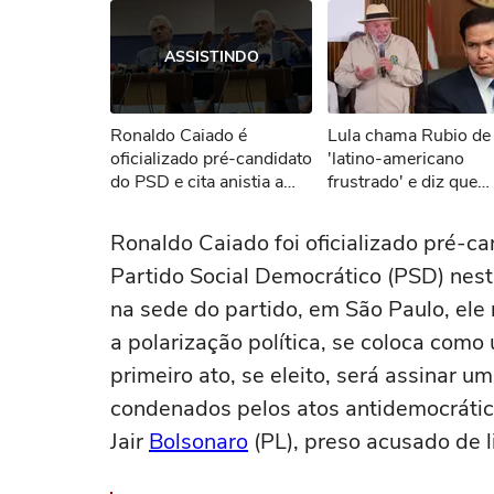
Ops!
ASSISTINDO
Não foi pos
Ronaldo Caiado é
Lula chama Rubio de
Tent
oficializado pré-candidato
'latino-americano
do PSD e cita anistia a
frustrado' e diz que
Bolsonaro como 1º ato na
secretário dos EUA '
Presidência
o Brasil'
Ronaldo Caiado foi oficializado pré-c
Partido Social Democrático (PSD) nest
na sede do partido, em São Paulo, ele
a polarização política, se coloca como 
primeiro ato, se eleito, será assinar um
condenados pelos atos antidemocrático
Jair
Bolsonaro
(PL), preso acusado de l