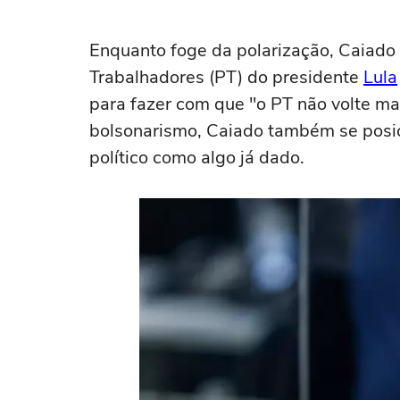
de celular em prisão domiciliar
Enquanto foge da polarização, Caiado
Trabalhadores (PT) do presidente
Lula
para fazer com que "o PT não volte m
bolsonarismo, Caiado também se posi
político como algo já dado.