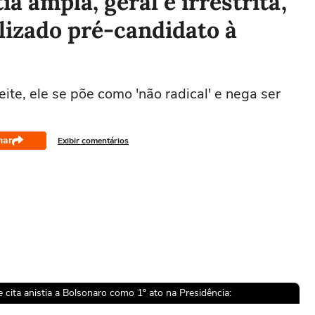
ia ampla, geral e irrestrita',
alizado pré-candidato à
ite, ele se põe como 'não radical' e nega ser
har
Exibir comentários
 cita anistia a Bolsonaro como 1º ato na Presidência: