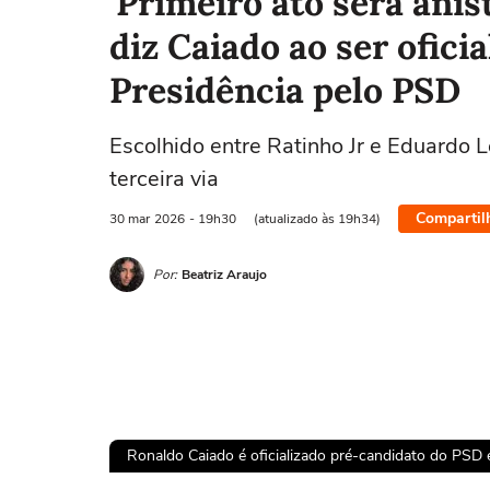
'Primeiro ato será anist
diz Caiado ao ser ofici
Presidência pelo PSD
Escolhido entre Ratinho Jr e Eduardo Le
terceira via
Compartil
30 mar
2026
- 19h30
(atualizado às 19h34)
Por:
Beatriz Araujo
Ronaldo Caiado é oficializado pré-candidato do PSD e