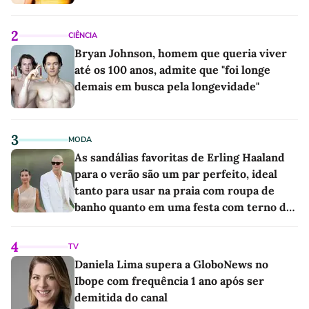
2
CIÊNCIA
Bryan Johnson, homem que queria viver
até os 100 anos, admite que "foi longe
demais em busca pela longevidade"
3
MODA
As sandálias favoritas de Erling Haaland
para o verão são um par perfeito, ideal
tanto para usar na praia com roupa de
banho quanto em uma festa com terno de
linho
4
TV
Daniela Lima supera a GloboNews no
Ibope com frequência 1 ano após ser
demitida do canal