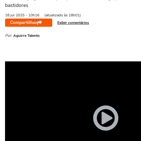
bastidores
18 jul
2025
- 10h16
(atualizado às 18h01)
Compartilhar
Exibir comentários
Por:
Aguirre Talento