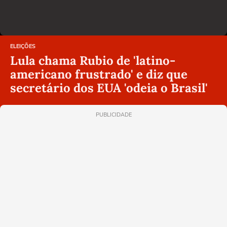
ELEIÇÕES
Lula chama Rubio de 'latino-
americano frustrado' e diz que
secretário dos EUA 'odeia o Brasil'
PUBLICIDADE