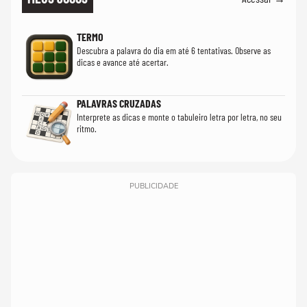
TERMO
Descubra a palavra do dia em até 6 tentativas. Observe as
dicas e avance até acertar.
PALAVRAS CRUZADAS
Interprete as dicas e monte o tabuleiro letra por letra, no seu
ritmo.
PUBLICIDADE