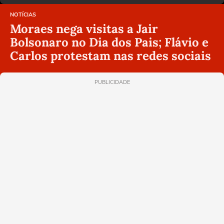
NOTÍCIAS
Moraes nega visitas a Jair
Bolsonaro no Dia dos Pais; Flávio e
Carlos protestam nas redes sociais
PUBLICIDADE