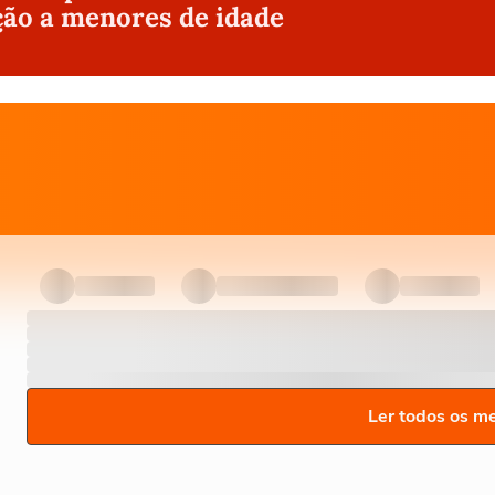
ção a menores de idade
Ler todos os m