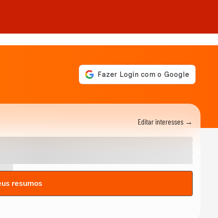
Editar interesses →
eus resumos