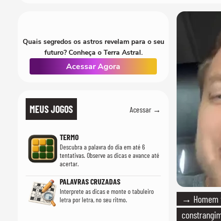
Quais segredos os astros revelam para o seu
futuro? Conheça o Terra Astral.
Acessar Agora
MEUS JOGOS
Acessar →
TERMO
Descubra a palavra do dia em até 6
tentativas. Observe as dicas e avance até
acertar.
PALAVRAS CRUZADAS
Interprete as dicas e monte o tabuleiro
→ Homem vi
letra por letra, no seu ritmo.
constrangi