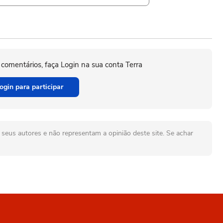
 comentários, faça Login na sua conta Terra
ogin para participar
seus autores e não representam a opinião deste site. Se achar