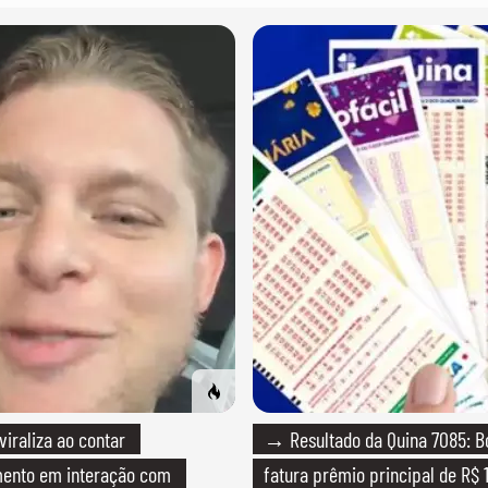
raliza ao contar
→ Resultado da Quina 7085: B
mento em interação com
fatura prêmio principal de R$ 