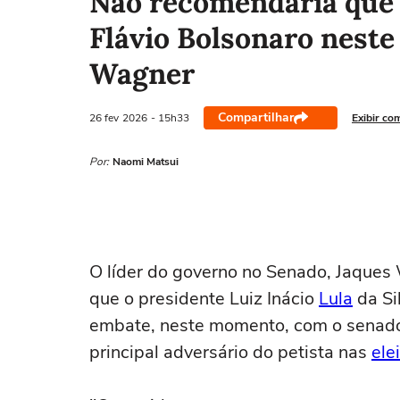
Não recomendaria que
Flávio Bolsonaro neste
Wagner
Compartilhar
26 fev
2026
- 15h33
Exibir co
Por:
Naomi Matsui
O líder do governo no Senado, Jaques 
que o presidente Luiz Inácio
Lula
da Si
embate, neste momento, com o senado
principal adversário do petista nas
ele