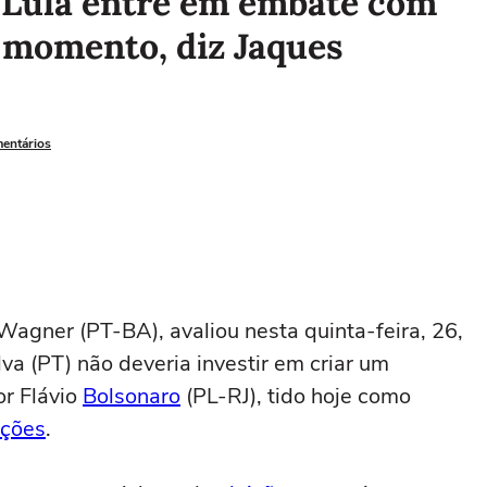
 Lula entre em embate com
 momento, diz Jaques
mentários
Wagner (PT-BA), avaliou nesta quinta-feira, 26,
lva (PT) não deveria investir em criar um
r Flávio
Bolsonaro
(PL-RJ), tido hoje como
ições
.