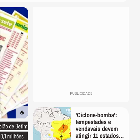
PUBLICIDADE
'Ciclone-bomba':
tempestades e
olão de Betim
vendavais devem
atingir 11 estados
10,1 milhões