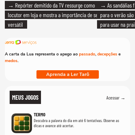
→ Repórter demitido da TV ressurge como
→ As sandálias f
locutor em loja e mostra a importância de ser
para o verão são 
versátil
para usar na pra
quanto em uma fe
A carta da Lua representa o apego ao
passado
,
decepções
e
medos
.
Aprenda a Ler Tarô
MEUS JOGOS
Acessar →
TERMO
Descubra a palavra do dia em até 6 tentativas. Observe as
dicas e avance até acertar.