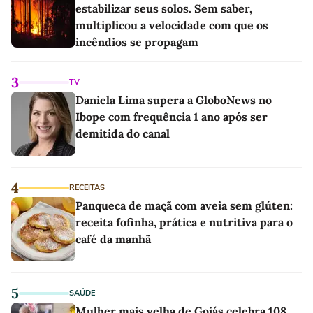
estabilizar seus solos. Sem saber,
multiplicou a velocidade com que os
incêndios se propagam
3
TV
Daniela Lima supera a GloboNews no
Ibope com frequência 1 ano após ser
demitida do canal
4
RECEITAS
Panqueca de maçã com aveia sem glúten:
receita fofinha, prática e nutritiva para o
café da manhã
5
SAÚDE
Mulher mais velha de Goiás celebra 108