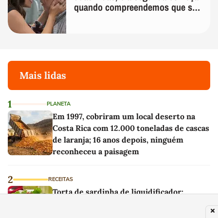
quando compreendemos que só
temos uma'
Mais lidas
1
PLANETA
Em 1997, cobriram um local deserto na
Costa Rica com 12.000 toneladas de cascas
de laranja; 16 anos depois, ninguém
reconheceu a paisagem
2
RECEITAS
Torta de sardinha de liquidificador:
prática, econômica e deliciosa