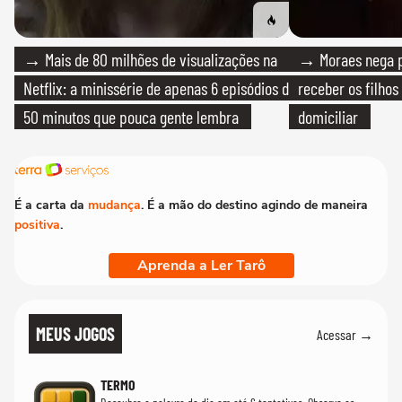
→ Mais de 80 milhões de visualizações na
→ Moraes nega p
Netflix: a minissérie de apenas 6 episódios de
receber os filhos
50 minutos que pouca gente lembra
domiciliar
É a carta da
mudança
. É a mão do destino agindo de maneira
positiva
.
Aprenda a Ler Tarô
MEUS JOGOS
Acessar →
TERMO