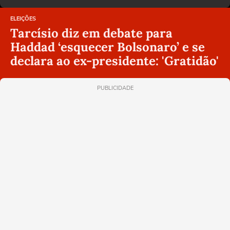
ELEIÇÕES
Tarcísio diz em debate para
Haddad ‘esquecer Bolsonaro’ e se
declara ao ex-presidente: 'Gratidão'
PUBLICIDADE