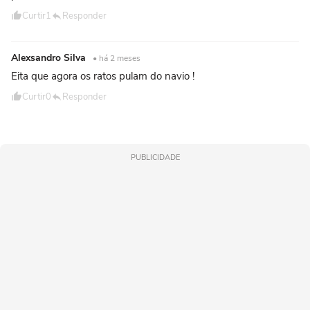
Curtir
1
Responder
Alexsandro Silva
• há 2 meses
Eita que agora os ratos pulam do navio !
Curtir
0
Responder
PUBLICIDADE