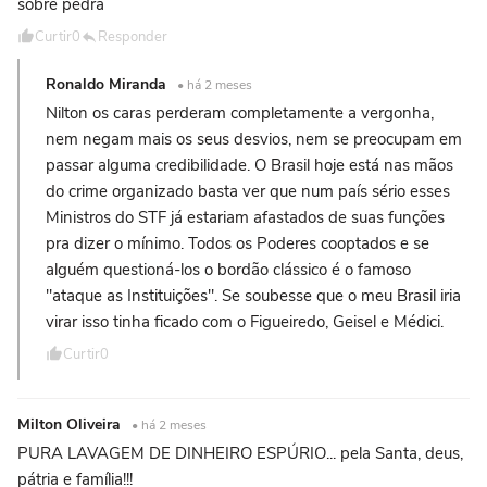
sobre pedra
Curtir
0
Responder
Ronaldo Miranda
• há 2 meses
Nilton os caras perderam completamente a vergonha,
nem negam mais os seus desvios, nem se preocupam em
passar alguma credibilidade. O Brasil hoje está nas mãos
do crime organizado basta ver que num país sério esses
Ministros do STF já estariam afastados de suas funções
pra dizer o mínimo. Todos os Poderes cooptados e se
alguém questioná-los o bordão clássico é o famoso
"ataque as Instituições". Se soubesse que o meu Brasil iria
virar isso tinha ficado com o Figueiredo, Geisel e Médici.
Curtir
0
Milton Oliveira
• há 2 meses
PURA LAVAGEM DE DINHEIRO ESPÚRIO... pela Santa, deus,
pátria e família!!!