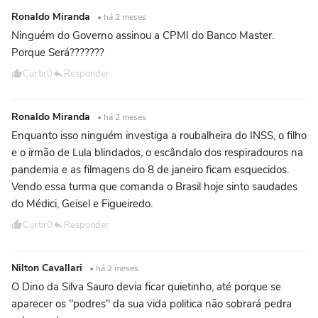
Ronaldo Miranda
• há 2 meses
Ninguém do Governo assinou a CPMI do Banco Master.
Porque Será???????
Curtir
0
Responder
Ronaldo Miranda
• há 2 meses
Enquanto isso ninguém investiga a roubalheira do INSS, o filho
e o irmão de Lula blindados, o escândalo dos respiradouros na
pandemia e as filmagens do 8 de janeiro ficam esquecidos.
Vendo essa turma que comanda o Brasil hoje sinto saudades
do Médici, Geisel e Figueiredo.
Curtir
0
Responder
Nilton Cavallari
• há 2 meses
O Dino da Silva Sauro devia ficar quietinho, até porque se
aparecer os "podres" da sua vida politica não sobrará pedra