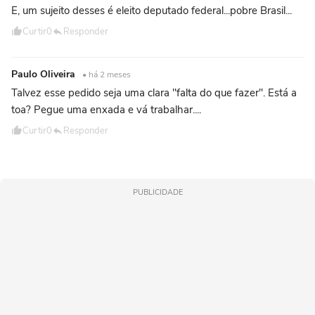
E, um sujeito desses é eleito deputado federal...pobre Brasil...
Curtir
0
Responder
Paulo Oliveira
• há 2 meses
Talvez esse pedido seja uma clara "falta do que fazer". Está a
toa? Pegue uma enxada e vá trabalhar....
Curtir
0
Responder
PUBLICIDADE