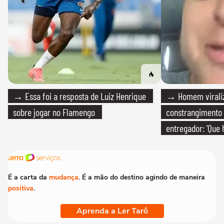
→ Essa foi a resposta de Luiz Henrique
→ Homem viraliz
sobre jogar no Flamengo
constrangimento
entregador: 'Que 
É a carta da
mudança
. É a mão do destino agindo de maneira
positiva
.
Aprenda a Ler Tarô