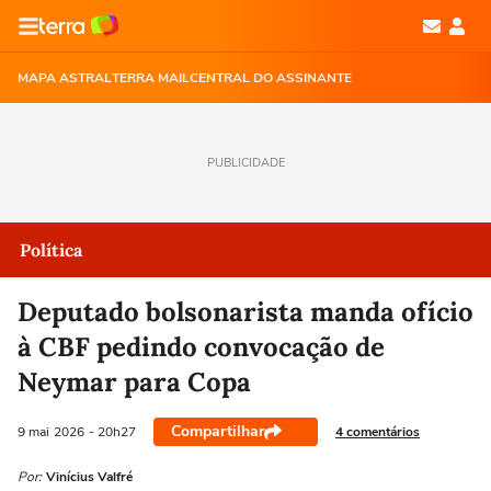
MAPA ASTRAL
TERRA MAIL
CENTRAL DO ASSINANTE
PUBLICIDADE
Política
Deputado bolsonarista manda ofício
à CBF pedindo convocação de
Neymar para Copa
Compartilhar
4 comentários
9 mai
2026
- 20h27
Por:
Vinícius Valfré