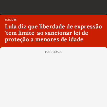
ELEIÇÕES
Lula diz que liberdade de expressão
'tem limite' ao sancionar lei de
proteção a menores de idade
PUBLICIDADE