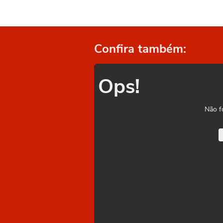
Confira também:
Ops!
Não f