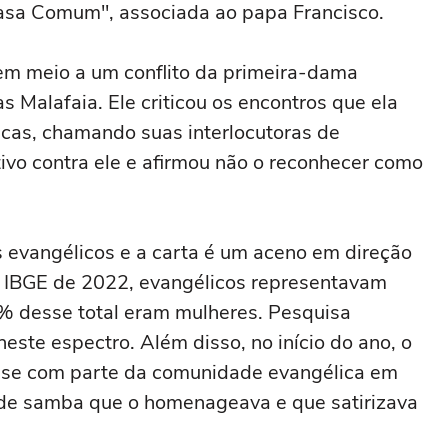
Casa Comum", associada ao papa Francisco.
em meio a um conflito da primeira-dama
as Malafaia. Ele criticou os encontros que ela
cas, chamando suas interlocutoras de
etivo contra ele e afirmou não o reconhecer como
s evangélicos e a carta é um aceno em direção
o IBGE de 2022, evangélicos representavam
4% desse total eram mulheres. Pesquisa
ste espectro. Além disso, no início do ano, o
rise com parte da comunidade evangélica em
a de samba que o homenageava e que satirizava