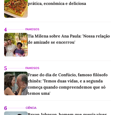
prática, econômica e deliciosa
4
FAMOSOS
Tia Milena sobre Ana Paula: 'Nossa relação
de amizade se encerrou'
5
FAMOSOS
Frase do dia de Confúcio, famoso filósofo
chinês: 'Temos duas vidas, e a segunda
começa quando compreendemos que só
temos uma'
6
CIÊNCIA
Bryan Johnson, homem que queria viver