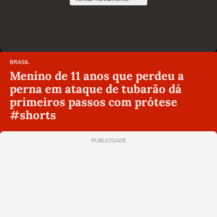
BRASIL
Menino de 11 anos que perdeu a
perna em ataque de tubarão dá
primeiros passos com prótese
#shorts
PUBLICIDADE