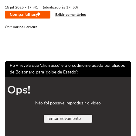
15 jul
2025
- 17h41
(atualizado às 17h53)
Compartilhar
Exibir comentários
Por:
Karina Ferreira
PGR revela que ‘churrasco’ era o codinome usado por aliados
de Bolsonaro para ‘golpe de Estado’:
Ops!
Não foi possível reproduzir o vídeo
Tentar novamente