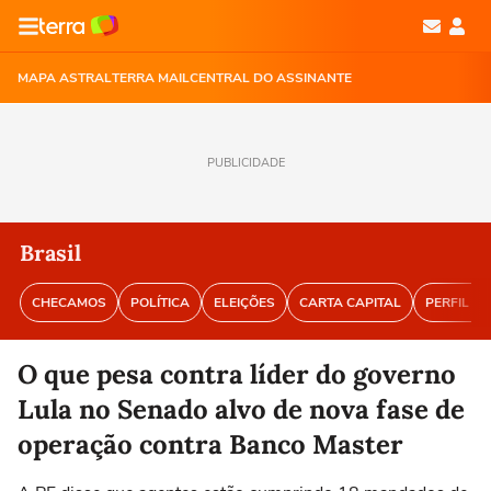
MAPA ASTRAL
TERRA MAIL
CENTRAL DO ASSINANTE
PUBLICIDADE
Brasil
CHECAMOS
POLÍTICA
ELEIÇÕES
CARTA CAPITAL
PERFIL BR
O que pesa contra líder do governo
Lula no Senado alvo de nova fase de
operação contra Banco Master