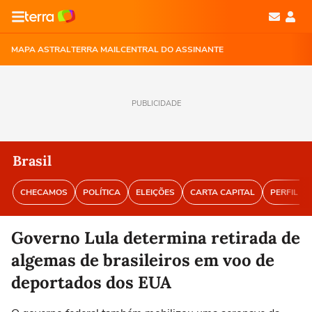
MAPA ASTRAL
TERRA MAIL
CENTRAL DO ASSINANTE
PUBLICIDADE
Brasil
CHECAMOS
POLÍTICA
ELEIÇÕES
CARTA CAPITAL
PERFIL BR
Governo Lula determina retirada de
algemas de brasileiros em voo de
deportados dos EUA