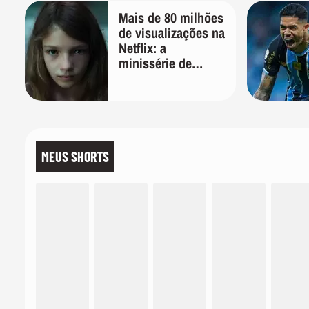
Mais de 80 milhões
de visualizações na
Netflix: a
minissérie de
apenas 6 episódios
de 50 minutos que
pouca gente
lembra
MEUS SHORTS