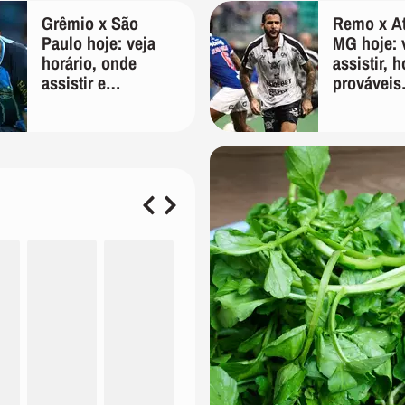
Grêmio x São
Remo x At
Paulo hoje: veja
MG hoje: 
horário, onde
assistir, h
assistir e
prováveis
escalações pelo
escalaçõe
Brasileirão