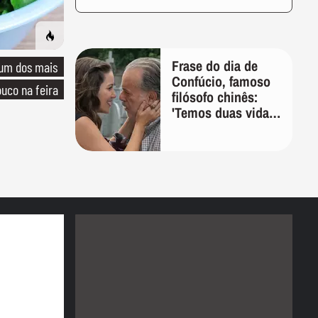
Frase do dia de
 um dos mais
Confúcio, famoso
uco na feira
filósofo chinês:
'Temos duas vidas,
e a segunda
começa quando
compreendemos
que só temos uma'