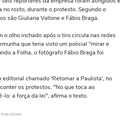
e seis repórteres da empresa foram atingidos e
a no rosto, durante o protesto. Segundo o
iros são Giuliana Vallone e Fábio Braga.
o olho inchado após o tiro circula nas redes
emunha que teria visto um policial "mirar e
ndo a Folha, o fotógrafo Fábio Braga foi
m editorial chamado 'Retomar a Paulista', no
 conter os protestos. "No que toca ao
o: a força da lei", afirma o texto.
PUBLICIDADE