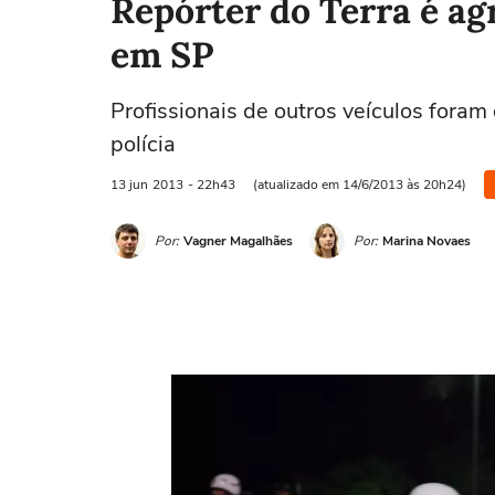
Repórter do Terra é ag
em SP
Profissionais de outros veículos foram 
polícia
13 jun
2013
- 22h43
(atualizado em 14/6/2013 às 20h24)
Por:
Vagner Magalhães
Por:
Marina Novaes