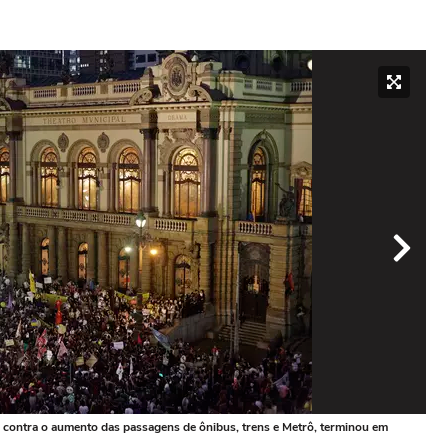
r', contra o aumento das passagens de ônibus, trens e Metrô, terminou em
6 de
Ter