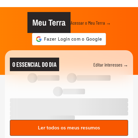
Meu Terra
Acessar o Meu Terra →
O ESSENCIAL DO DIA
Editar interesses →
Ler todos os meus resumos