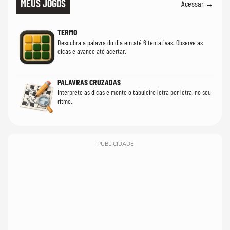
MEUS JOGOS
Acessar →
TERMO
Descubra a palavra do dia em até 6 tentativas. Observe as
dicas e avance até acertar.
PALAVRAS CRUZADAS
Interprete as dicas e monte o tabuleiro letra por letra, no seu
ritmo.
PUBLICIDADE