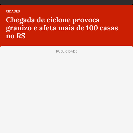
CIDADES
Chegada de ciclone provoca
granizo e afeta mais de 100 casas
no RS
PUBLICIDADE