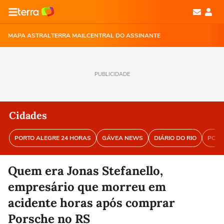
MAPA ASTRAL
TERRA MAIL
CENTRAL DO ASSINANTE
PUBLICIDADE
Cidades
PORTO ALEGRE 24 HORAS
GÁVEA NEWS
DIÁRIO DO RIO
PORT
Quem era Jonas Stefanello,
empresário que morreu em
acidente horas após comprar
Porsche no RS