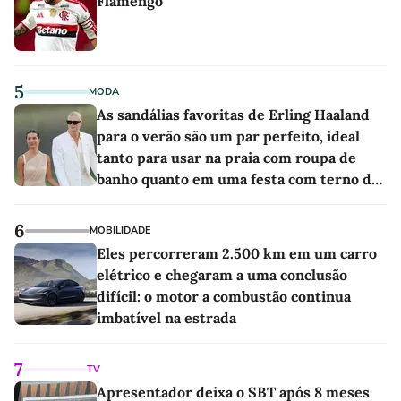
Flamengo
5
MODA
As sandálias favoritas de Erling Haaland
para o verão são um par perfeito, ideal
tanto para usar na praia com roupa de
banho quanto em uma festa com terno de
linho
6
MOBILIDADE
Eles percorreram 2.500 km em um carro
elétrico e chegaram a uma conclusão
difícil: o motor a combustão continua
imbatível na estrada
7
TV
Apresentador deixa o SBT após 8 meses