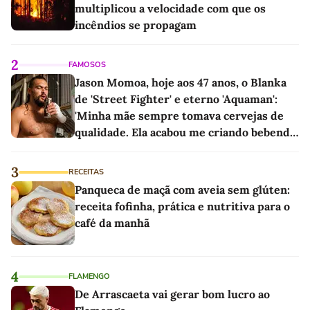
multiplicou a velocidade com que os
incêndios se propagam
2
FAMOSOS
Jason Momoa, hoje aos 47 anos, o Blanka
de 'Street Fighter' e eterno 'Aquaman':
'Minha mãe sempre tomava cervejas de
qualidade. Ela acabou me criando bebendo
as melhores'
3
RECEITAS
Panqueca de maçã com aveia sem glúten:
receita fofinha, prática e nutritiva para o
café da manhã
4
FLAMENGO
De Arrascaeta vai gerar bom lucro ao