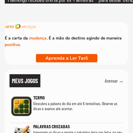
É a carta da
mudança
. É a mão do destino agindo de maneira
positiva
.
Aprenda a Ler Tarô
MEUS JOGOS
Acessar →
TERMO
Descubra a palavra do dia em até 6 tentativas. Observe as
dicas e avance até acertar.
PALAVRAS CRUZADAS
Interprete as dicas e monte o tabuleiro letra por letra, no seu