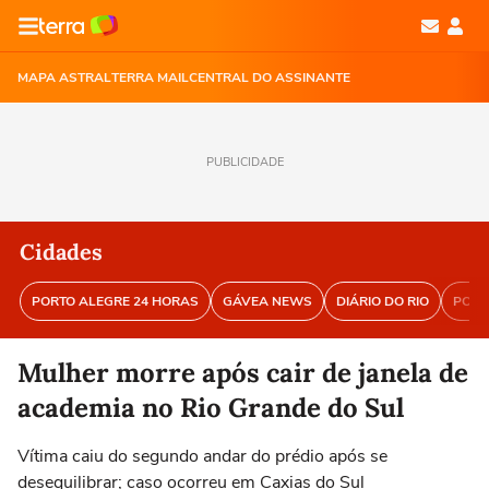
MAPA ASTRAL
TERRA MAIL
CENTRAL DO ASSINANTE
PUBLICIDADE
Cidades
PORTO ALEGRE 24 HORAS
GÁVEA NEWS
DIÁRIO DO RIO
PORT
Mulher morre após cair de janela de
academia no Rio Grande do Sul
Vítima caiu do segundo andar do prédio após se
desequilibrar; caso ocorreu em Caxias do Sul