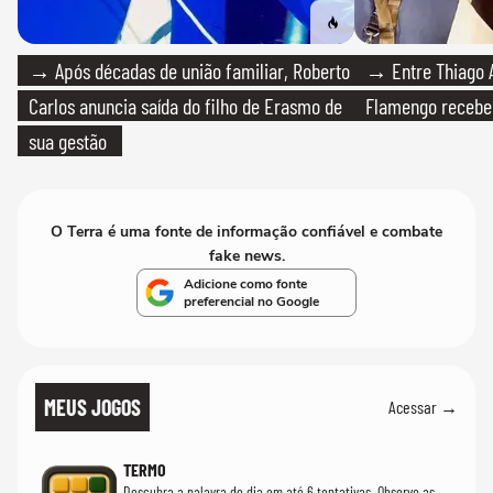
→ Após décadas de união familiar, Roberto
→ Entre Thiago A
Carlos anuncia saída do filho de Erasmo de
Flamengo recebeu
sua gestão
O Terra é uma fonte de informação confiável e combate
fake news.
Adicione como fonte
preferencial no Google
MEUS JOGOS
Acessar →
TERMO
Descubra a palavra do dia em até 6 tentativas. Observe as