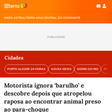
MAPA ASTRAL
TERRA MAIL
CENTRAL DO ASSINANTE
PUBLICIDADE
Cidades
PORTO ALEGRE 24 HORAS
GÁVEA NEWS
DIÁRIO DO RIO
PORT
Motorista ignora ‘barulho’ e
descobre depois que atropelou
raposa ao encontrar animal preso
ao para-choque