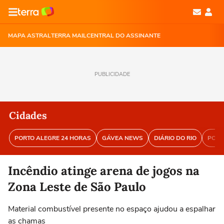
MAPA ASTRAL
TERRA MAIL
CENTRAL DO ASSINANTE
PUBLICIDADE
Cidades
PORTO ALEGRE 24 HORAS
GÁVEA NEWS
DIÁRIO DO RIO
PORT
Incêndio atinge arena de jogos na
Zona Leste de São Paulo
Material combustível presente no espaço ajudou a espalhar
as chamas