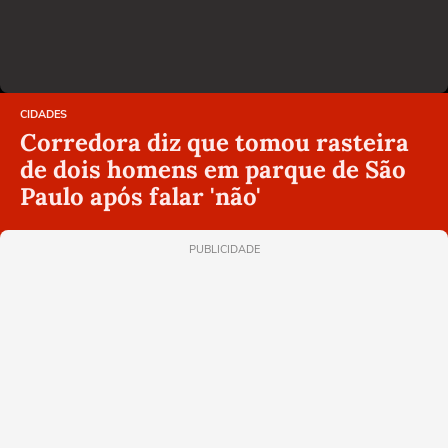
CIDADES
Corredora diz que tomou rasteira
de dois homens em parque de São
Paulo após falar 'não'
PUBLICIDADE