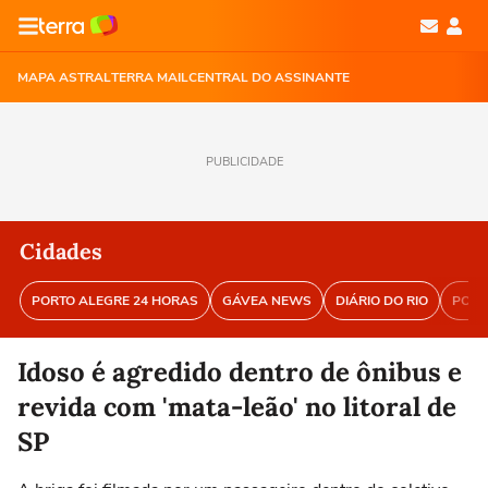
MAPA ASTRAL
TERRA MAIL
CENTRAL DO ASSINANTE
PUBLICIDADE
Cidades
PORTO ALEGRE 24 HORAS
GÁVEA NEWS
DIÁRIO DO RIO
PORT
Idoso é agredido dentro de ônibus e
revida com 'mata-leão' no litoral de
SP