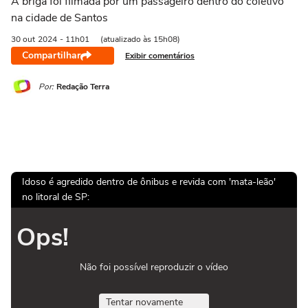
A briga foi filmada por um passageiro dentro do coletivo
na cidade de Santos
30 out
2024
- 11h01
(atualizado às 15h08)
Compartilhar
Exibir comentários
Por:
Redação Terra
Idoso é agredido dentro de ônibus e revida com 'mata-leão'
no litoral de SP:
Ops!
Não foi possível reproduzir o vídeo
Tentar novamente