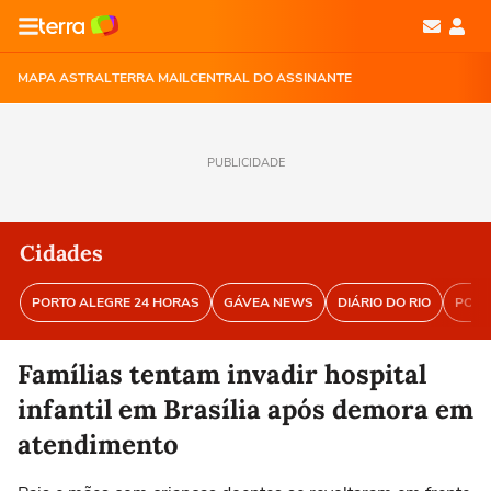
MAPA ASTRAL
TERRA MAIL
CENTRAL DO ASSINANTE
PUBLICIDADE
Cidades
PORTO ALEGRE 24 HORAS
GÁVEA NEWS
DIÁRIO DO RIO
PORT
Famílias tentam invadir hospital
infantil em Brasília após demora em
atendimento