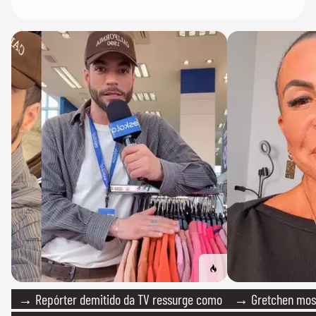
→ Repórter demitido da TV ressurge como
→ Gretchen most