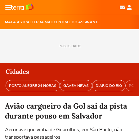
MAPA ASTRAL
TERRA MAIL
CENTRAL DO ASSINANTE
PUBLICIDADE
Cidades
PORTO ALEGRE 24 HORAS
GÁVEA NEWS
DIÁRIO DO RIO
PORT
Avião cargueiro da Gol sai da pista
durante pouso em Salvador
Aeronave que vinha de Guarulhos, em São Paulo, não
transportava passageiros