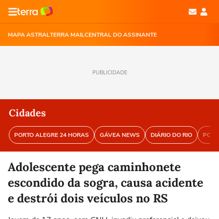
MAPA ASTRAL
TERRA MAIL
CENTRAL DO ASSINANTE
PUBLICIDADE
Cidades
PORTO ALEGRE 24 HORAS
GÁVEA NEWS
DIÁRIO DO RIO
PORT
Adolescente pega caminhonete
escondido da sogra, causa acidente
e destrói dois veículos no RS