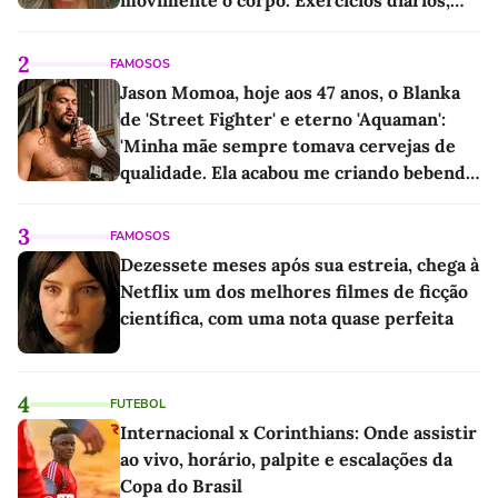
movimente o corpo. Exercícios diários,
mesmo pequenos, são libertadores'
2
FAMOSOS
Jason Momoa, hoje aos 47 anos, o Blanka
de 'Street Fighter' e eterno 'Aquaman':
'Minha mãe sempre tomava cervejas de
qualidade. Ela acabou me criando bebendo
as melhores'
3
FAMOSOS
Dezessete meses após sua estreia, chega à
Netflix um dos melhores filmes de ficção
científica, com uma nota quase perfeita
4
FUTEBOL
Internacional x Corinthians: Onde assistir
ao vivo, horário, palpite e escalações da
Copa do Brasil