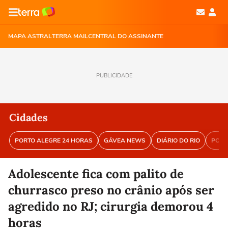
MAPA ASTRAL
TERRA MAIL
CENTRAL DO ASSINANTE
PUBLICIDADE
Cidades
PORTO ALEGRE 24 HORAS
GÁVEA NEWS
DIÁRIO DO RIO
PORT
Adolescente fica com palito de
churrasco preso no crânio após ser
agredido no RJ; cirurgia demorou 4
horas