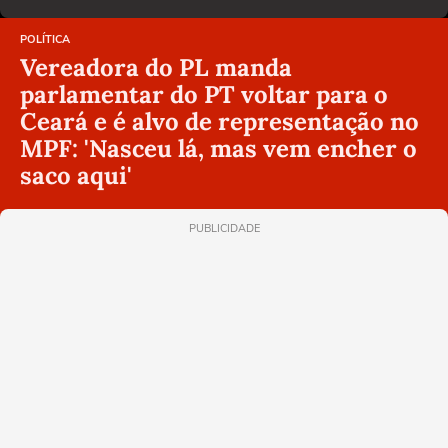
POLÍTICA
Vereadora do PL manda
parlamentar do PT voltar para o
Ceará e é alvo de representação no
MPF: 'Nasceu lá, mas vem encher o
saco aqui'
PUBLICIDADE