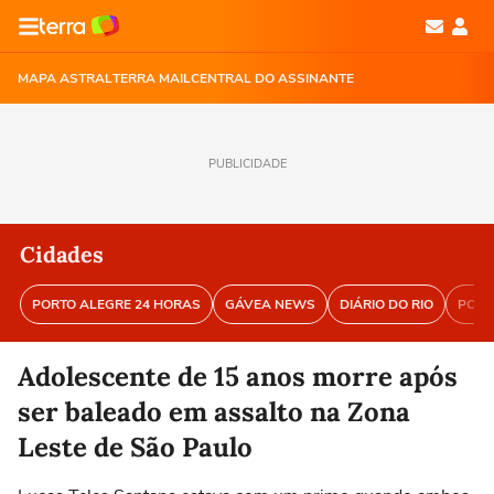
MAPA ASTRAL
TERRA MAIL
CENTRAL DO ASSINANTE
PUBLICIDADE
Cidades
PORTO ALEGRE 24 HORAS
GÁVEA NEWS
DIÁRIO DO RIO
PORT
Adolescente de 15 anos morre após
ser baleado em assalto na Zona
Leste de São Paulo