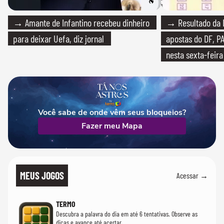
→ Amante de Infantino recebeu dinheiro
→ Resultado da L
para deixar Uefa, diz jornal
apostas do DF, P
nesta sexta-feira
Você sabe de onde vêm seus bloqueios?
Fazer meu Mapa
MEUS JOGOS
Acessar →
TERMO
Descubra a palavra do dia em até 6 tentativas. Observe as
dicas e avance até acertar.