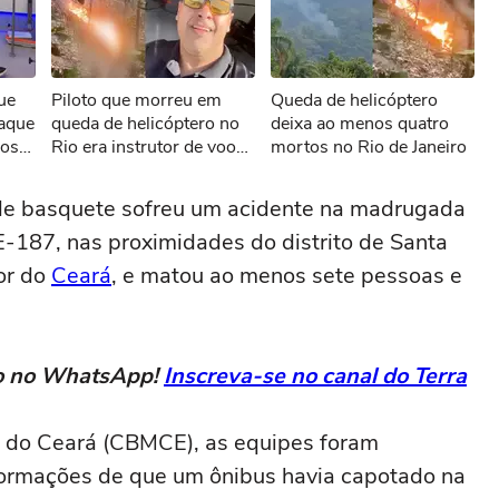
sível reproduzir o vídeo
ue
Piloto que morreu em
Queda de helicóptero
ar novamente
taque
queda de helicóptero no
deixa ao menos quatro
ros
Rio era instrutor de voo
mortos no Rio de Janeiro
tese
fez post cantando louvor
antes de acidente
de basquete sofreu um acidente na madrugada
E-187, nas proximidades do distrito de Santa
ior do
Ceará
, e matou ao menos sete pessoas e
eto no WhatsApp!
Inscreva-se no canal do Terra
r do Ceará (CBMCE), as equipes foram
formações de que um ônibus havia capotado na