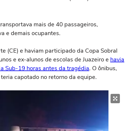
transportava mais de 40 passageiros,
va e demais ocupantes.
te (CE) e haviam participado da Copa Sobral
lunos e ex-alunos de escolas de Juazeiro e
havia
a Sub-19 horas antes da tragédia
. O ônibus,
teria capotado no retorno da equipe.