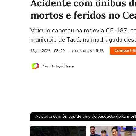
Acidente com ônibus d
mortos e feridos no Ce
Veículo capotou na rodovia CE-187, na
município de Tauá, na madrugada dest
Compartilh
15 jun
2026
- 08h29
(atualizado às 14h48)
Por:
Redação Terra
Acidente com ônibus de time de basquete deixa morto
Ops!