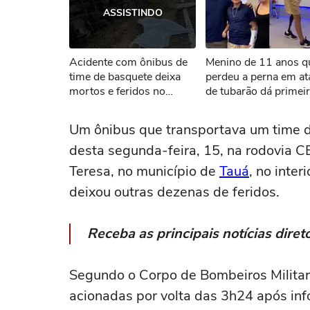
ASSISTINDO
Não foi pos
Acidente com ônibus de
Menino de 11 anos q
Tent
time de basquete deixa
perdeu a perna em a
mortos e feridos no
de tubarão dá primei
Ceará
passos com nova pró
Um ônibus que transportava um time 
desta segunda-feira, 15, na rodovia C
Teresa, no município de
Tauá
, no inter
deixou outras dezenas de feridos.
Receba as principais notícias dir
Segundo o Corpo de Bombeiros Milita
acionadas por volta das 3h24 após in