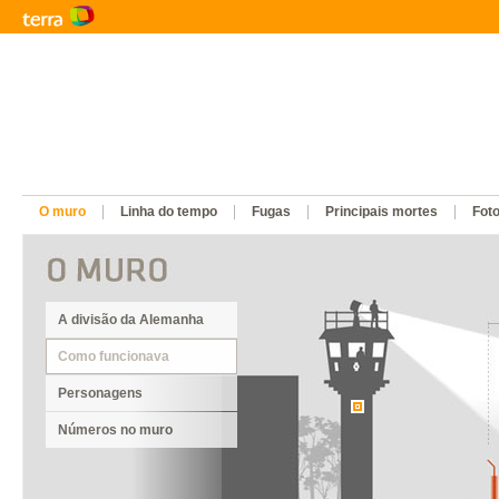
O muro
Linha do tempo
Fugas
Principais mortes
Fot
A divisão da Alemanha
Como funcionava
Personagens
Números no muro