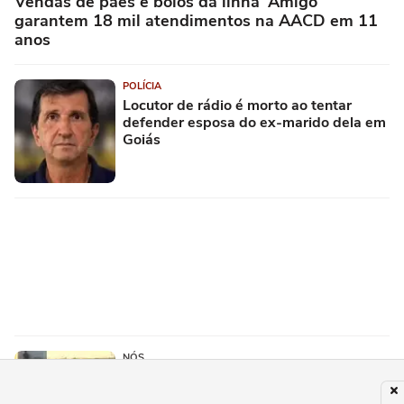
Vendas de pães e bolos da linha 'Amigo'
garantem 18 mil atendimentos na AACD em 11
anos
POLÍCIA
Locutor de rádio é morto ao tentar
defender esposa do ex-marido dela em
Goiás
NÓS
Jogos de categoria de base são
interrompidos por casos de injúria racial