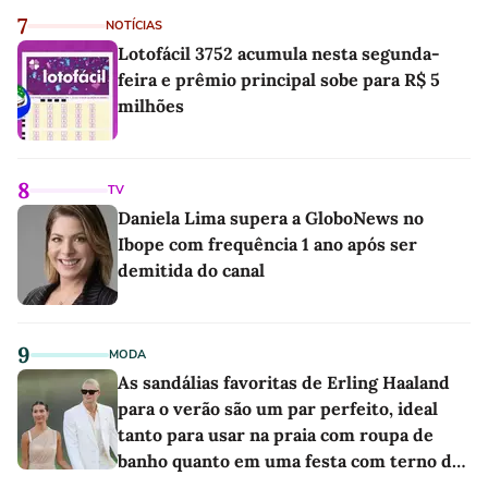
7
NOTÍCIAS
Lotofácil 3752 acumula nesta segunda-
feira e prêmio principal sobe para R$ 5
milhões
8
TV
Daniela Lima supera a GloboNews no
Ibope com frequência 1 ano após ser
demitida do canal
9
MODA
As sandálias favoritas de Erling Haaland
para o verão são um par perfeito, ideal
tanto para usar na praia com roupa de
banho quanto em uma festa com terno de
linho