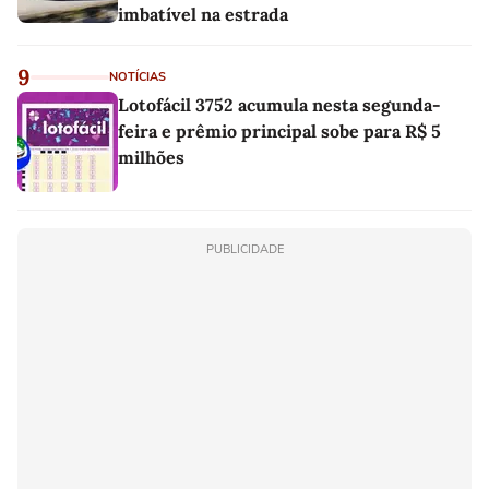
imbatível na estrada
9
NOTÍCIAS
Lotofácil 3752 acumula nesta segunda-
feira e prêmio principal sobe para R$ 5
milhões
PUBLICIDADE