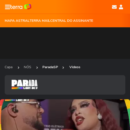
MAPA ASTRAL
TERRA MAIL
CENTRAL DO ASSINANTE
Capa
NÓS
ParadaSP
Videos
Ops!
Não foi possível reproduzir o vídeo