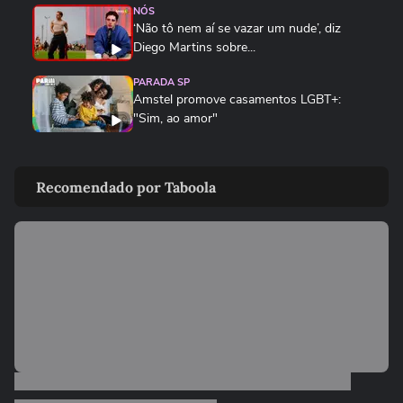
NÓS
‘Não tô nem aí se vazar um nude’, diz
Diego Martins sobre...
PARADA SP
Amstel promove casamentos LGBT+:
"Sim, ao amor"
PARADA SP
Parada LGBT+: Valéria Barcellos entrevista
Recomendado por Taboola
Jupitter Pimentel sobre...
PARADA SP
Ludmillah Anjos Fala Sobre Amor,
Representatividade e Música na...
PARADA SP
Filipe Catto fala sobre a emoção de cantar
para a comunidade LGBT
PARADA SP
O que é transmasculinidade?