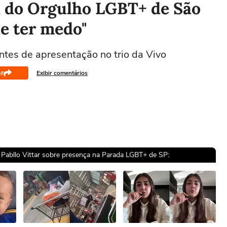
da do Orgulho LGBT+ de São
de ter medo"
antes de apresentação no trio da Vivo
r
Exibir comentários
z Pabllo Vittar sobre presença na Parada LGBT+ de SP:
sível reproduzir o vídeo