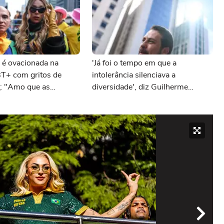
n é ovacionada na
'Já foi o tempo em que a
T+ com gritos de
intolerância silenciava a
'; "Amo que as
diversidade', diz Guilherme
nhem com isso"
Boulos durante Parada