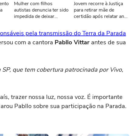
ento
Mulher com filhos
Jovem recorre à Justiça
ar novamente
ta
autistas denuncia ter sido
para retirar mãe de
impedida de deixar
certidão após relatar anos
o
mercado após falha em
de abusos
pagamento via Pix
nsáveis pela transmissão do Terra da Parada
ersou com a cantora
Pabllo Vittar
antes de sua
a SP, que tem cobertura patrocinada por Vivo,
aís, trazer nossa luz, nossa voz. É importante
larou Pabllo sobre sua participação na Parada.