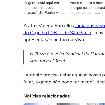
'A gente está aqui em
Vídeo mostra o mom
Tent
busca dos nossos
em que pai e madras
direitos', diz Pabllo Vittar
suspeitos de matar
sobre presença na Parada
menino de 3 anos sã
LGBT+ de SP
presos no Tocantins
A atriz Valéria Barcellos,
uma das respo
do Orgulho LGBT+ de São Paulo
, conv
apresentação no trio da Vivo.
O
Terra
é o veículo oficial da Parad
Amstel e L'Oreal
"A gente precisa estar aqui no nosso p
falar, a gente não pode ter medo", dec
Notícias relacionadas