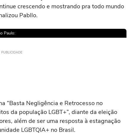
ontinue crescendo e mostrando pra todo mundo
alizou Pabllo.
o Paulo:
PUBLICIDADE
sível reproduzir o vídeo
ar novamente
a “Basta Negligência e Retrocesso no
eitos da população LGBT+”, diante da eleição
adores, além de ser uma resposta à estagnação
munidade LGBTQIA+ no Brasil.