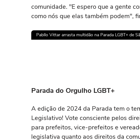
comunidade. "E espero que a gente c
como nós que elas também podem", fin
Pabllo Vittar arrasta multidão na Parada LGBT+ de Sã
Ops!
Não foi pos
Tent
Parada do Orgulho LGBT+
A edição de 2024 da Parada tem o tem
Legislativo! Vote consciente pelos dir
para prefeitos, vice-prefeitos e vere
legislativa quanto aos direitos da co