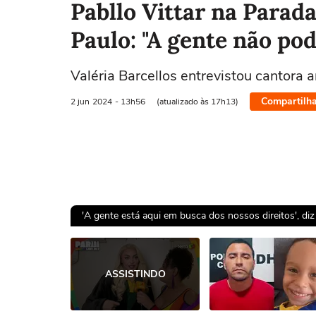
Pabllo Vittar na Para
Paulo: "A gente não po
Valéria Barcellos entrevistou cantora 
Compartilha
2 jun
2024
- 13h56
(atualizado às 17h13)
'A gente está aqui em busca dos nossos direitos', di
Ops!
ASSISTINDO
Não foi pos