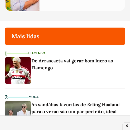
Mais lidas
1
FLAMENGO
De Arrascaeta vai gerar bom lucro ao
Flamengo
2
MODA
As sandálias favoritas de Erling Haaland
para o verão são um par perfeito, ideal
tanto para usar na praia com roupa de
banho quanto em uma festa com terno de