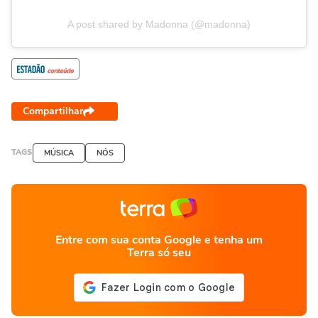
A post shared by Madonna (@madonna)
Compartilhar
TAGS
MÚSICA
NÓS
Entre com sua conta Google e tenha um
Terra só seu