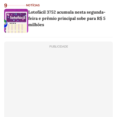
9
NOTÍCIAS
Lotofácil 3752 acumula nesta segunda-
feira e prêmio principal sobe para R$ 5
milhões
PUBLICIDADE