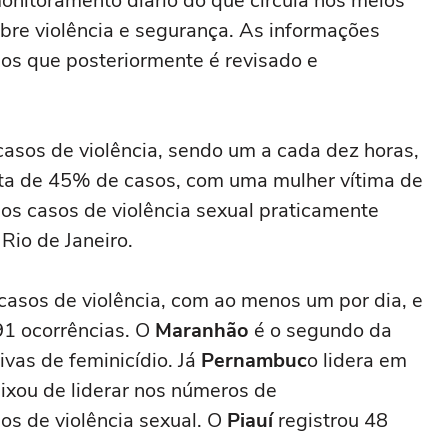
onitoramento diário do que circula nos meios
bre violência e segurança. As informações
s que posteriormente é revisado e
casos de violência, sendo um a cada dez horas,
ta de 45% de casos, com uma mulher vítima de
 os casos de violência sexual praticamente
Rio de Janeiro.
sos de violência, com ao menos um por dia, e
91 ocorrências. O
Maranhão
é o segundo da
vas de feminicídio. Já
Pernambuc
o lidera em
ixou de liderar nos números de
sos de violência sexual. O
Piauí
registrou 48