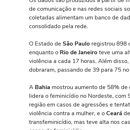
Os dados são produzidos a partir de m
de comunicação e nas redes sociais so
coletadas alimentam um banco de dado
consolidado pela rede.
O Estado de
São Paulo
registrou 898 
enquanto o
Rio de Janeiro
teve uma al
violência a cada 17 horas. Além disso,
dobraram, passando de 39 para 75 no 
A
Bahia
mostrou aumento de 58% de ca
lidera o feminicídio no Nordeste, com 
região em casos de agressões e tentati
violência contra a mulher, e o
Ceará
de
transfeminicídio, mas teve alta nos ca