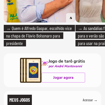
→ Quem é Alfredo Gaspar, escolhido vice
→ As sandálias f
na chapa de Flávio Bolsonaro para
para o verão são 
presidente
para usar na pra
quanto em uma fe
Jogo de tarô grátis
por André Mantovanni
Jogar agora
MEUS JOGOS
Acessar →