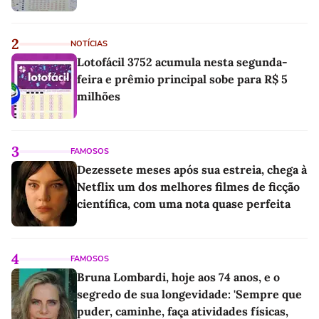
2
NOTÍCIAS
Lotofácil 3752 acumula nesta segunda-
feira e prêmio principal sobe para R$ 5
milhões
3
FAMOSOS
Dezessete meses após sua estreia, chega à
Netflix um dos melhores filmes de ficção
científica, com uma nota quase perfeita
4
FAMOSOS
Bruna Lombardi, hoje aos 74 anos, e o
segredo de sua longevidade: 'Sempre que
puder, caminhe, faça atividades físicas,