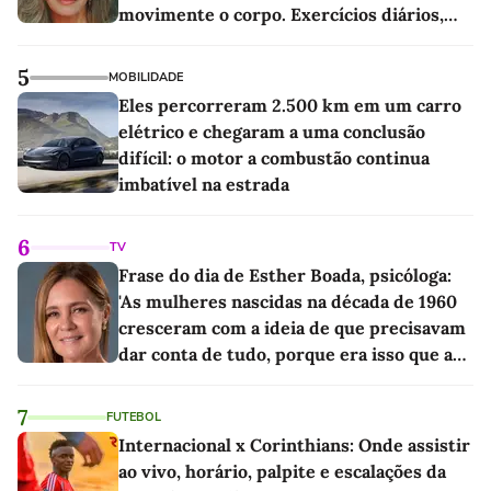
movimente o corpo. Exercícios diários,
mesmo pequenos, são libertadores'
5
MOBILIDADE
Eles percorreram 2.500 km em um carro
elétrico e chegaram a uma conclusão
difícil: o motor a combustão continua
imbatível na estrada
6
TV
Frase do dia de Esther Boada, psicóloga:
'As mulheres nascidas na década de 1960
cresceram com a ideia de que precisavam
dar conta de tudo, porque era isso que a
sociedade exigia'
7
FUTEBOL
Internacional x Corinthians: Onde assistir
ao vivo, horário, palpite e escalações da