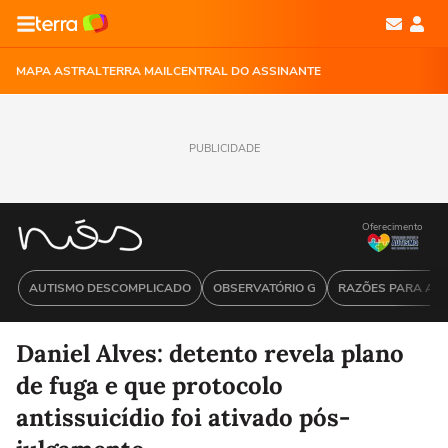
MAPA ASTRAL
TERRA MAIL
CENTRAL DO ASSINANTE
PUBLICIDADE
Oferecimento
AUTISMO DESCOMPLICADO
OBSERVATÓRIO G
RAZÕES PARA ACR
Daniel Alves: detento revela plano
de fuga e que protocolo
antissuicídio foi ativado pós-