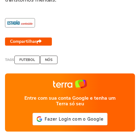
Compartilhar
TAGS
FUTEBOL
NÓS
Entre com sua conta Google e tenha um
Terra só seu