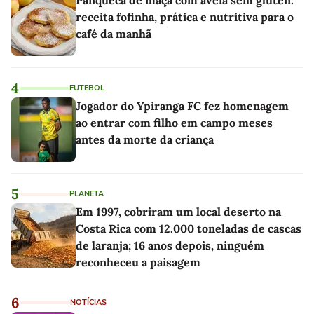
Panqueca de maçã com aveia sem glúten:
receita fofinha, prática e nutritiva para o
café da manhã
4
FUTEBOL
Jogador do Ypiranga FC fez homenagem
ao entrar com filho em campo meses
antes da morte da criança
5
PLANETA
Em 1997, cobriram um local deserto na
Costa Rica com 12.000 toneladas de cascas
de laranja; 16 anos depois, ninguém
reconheceu a paisagem
6
NOTÍCIAS