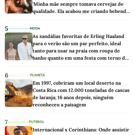
'Minha mãe sempre tomava cervejas de
qualidade. Ela acabou me criando bebendo
as melhores'
5
MODA
As sandálias favoritas de Erling Haaland
para o verão são um par perfeito, ideal
tanto para usar na praia com roupa de
banho quanto em uma festa com terno de
linho
6
PLANETA
Em 1997, cobriram um local deserto na
Costa Rica com 12.000 toneladas de cascas
de laranja; 16 anos depois, ninguém
reconheceu a paisagem
7
FUTEBOL
Internacional x Corinthians: Onde assistir