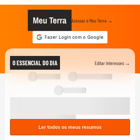
Meu Terra
Acessar o Meu Terra →
O ESSENCIAL DO DIA
Editar interesses →
Ler todos os meus resumos