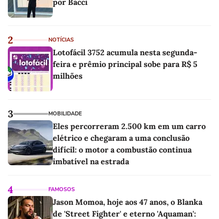
por Bacci
2
NOTÍCIAS
Lotofácil 3752 acumula nesta segunda-
feira e prêmio principal sobe para R$ 5
milhões
3
MOBILIDADE
Eles percorreram 2.500 km em um carro
elétrico e chegaram a uma conclusão
difícil: o motor a combustão continua
imbatível na estrada
4
FAMOSOS
Jason Momoa, hoje aos 47 anos, o Blanka
de 'Street Fighter' e eterno 'Aquaman':