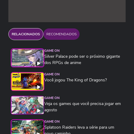
RELACIONADOS
RECOMENDADOS
GAME ON
Silver Palace pode ser o próximo gigante
dos RPGs de anime
GAME ON
Você jogou The King of Dragons?
GAME ON
Veja os games que você precisa jogar em
agosto
GAME ON
Splatoon Raiders leva a série para um
novo caminho