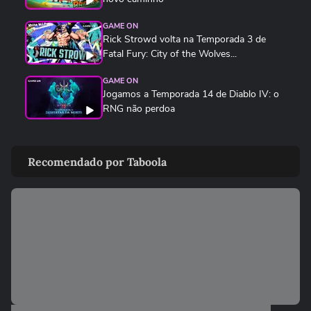
GAME ON
Rick Strowd volta na Temporada 3 de
Fatal Fury: City of the Wolves...
GAME ON
Jogamos a Temporada 14 de Diablo IV: o
RNG não perdoa
GAME ON
SNK traz de volta Ninja Master's, clássico
Recomendado por Taboola
esquecido de 1996
GAME ON
F1 25 ganha a temporada 2026 com
novos carros, Madri e Audi no grid
GAME ON
Kenshiro estreia em Fatal Fury e não é tão
apelão quanto parece
GAME ON