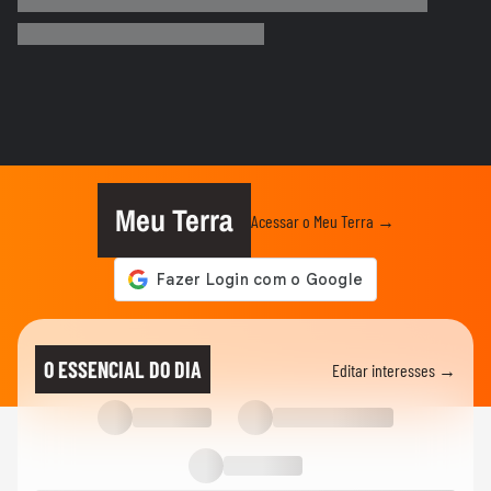
Devil May Cry 5 chega no Switch 2 com
edição completa
GAME ON
Cinco jogos de futebol mais bizarros que
existem
GAME ON
Star Fox retorna após 10 anos e acerta
em cheio
Meu Terra
Acessar o Meu Terra →
GAME ON
Testamos Embers of the Uncrowned, o
novo MMORPG de fantasia sombria
GAME ON
Echoes of Aincrad traz nostalgia e clima
O ESSENCIAL DO DIA
Editar interesses →
de MMO baseado em Sword...
GAME ON
Jogamos a demonstração de Halo:
Campaign Evolved