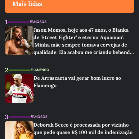
Mais lidas
1
FAMOSOS
Jason Momoa, hoje aos 47 anos, o Blanka
de 'Street Fighter' e eterno 'Aquaman':
'Minha mãe sempre tomava cervejas de
qualidade. Ela acabou me criando bebendo
as melhores'
2
FLAMENGO
De Arrascaeta vai gerar bom lucro ao
Flamengo
3
FAMOSOS
Deborah Secco é processada por vizinho
que pede quase R$ 100 mil de indenização