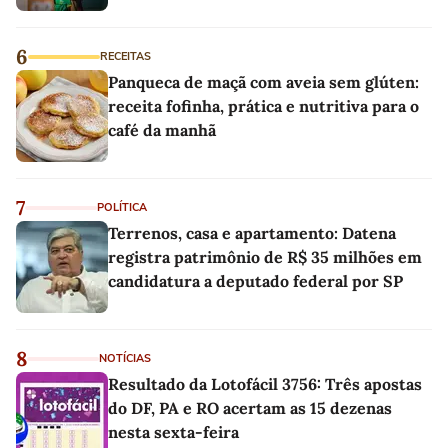
6
RECEITAS
Panqueca de maçã com aveia sem glúten:
receita fofinha, prática e nutritiva para o
café da manhã
7
POLÍTICA
Terrenos, casa e apartamento: Datena
registra patrimônio de R$ 35 milhões em
candidatura a deputado federal por SP
8
NOTÍCIAS
Resultado da Lotofácil 3756: Três apostas
do DF, PA e RO acertam as 15 dezenas
nesta sexta-feira