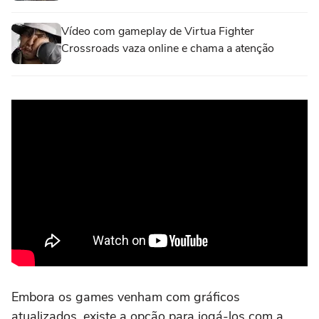
Vídeo com gameplay de Virtua Fighter
Crossroads vaza online e chama a atenção
Embora os games venham com gráficos
atualizados, existe a opção para jogá-los com a