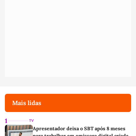
Mais lidas
1
TV
Apresentador deixa o SBT após 8 meses
para trabalhar em emissora digital criada