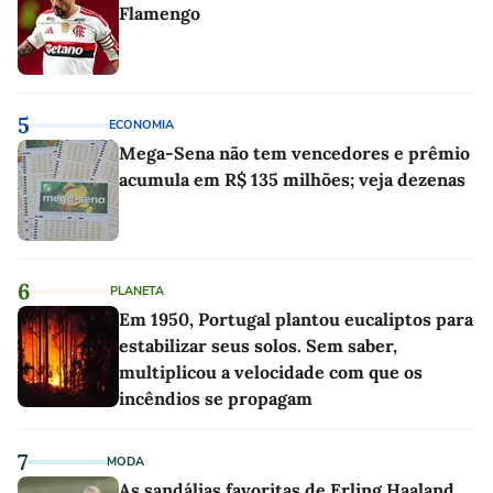
Flamengo
5
ECONOMIA
Mega-Sena não tem vencedores e prêmio
acumula em R$ 135 milhões; veja dezenas
6
PLANETA
Em 1950, Portugal plantou eucaliptos para
estabilizar seus solos. Sem saber,
multiplicou a velocidade com que os
incêndios se propagam
7
MODA
As sandálias favoritas de Erling Haaland