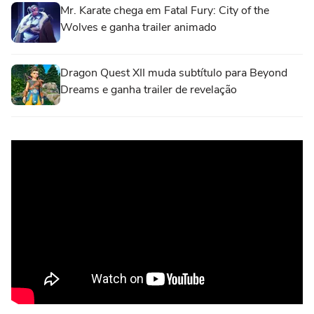
Mr. Karate chega em Fatal Fury: City of the
Wolves e ganha trailer animado
Dragon Quest XII muda subtítulo para Beyond
Dreams e ganha trailer de revelação