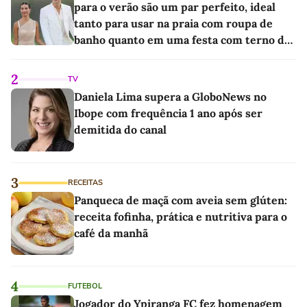
para o verão são um par perfeito, ideal
tanto para usar na praia com roupa de
banho quanto em uma festa com terno de
linho
2
TV
Daniela Lima supera a GloboNews no
Ibope com frequência 1 ano após ser
demitida do canal
3
RECEITAS
Panqueca de maçã com aveia sem glúten:
receita fofinha, prática e nutritiva para o
café da manhã
4
FUTEBOL
Jogador do Ypiranga FC fez homenagem