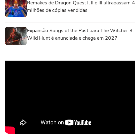
Remakes de Dragon Quest I, II e III ultrapassam 4
milhões de cópias vendidas
Expansão Songs of the Past para The Witcher 3:
Wild Hunt é anunciada e chega em 2027