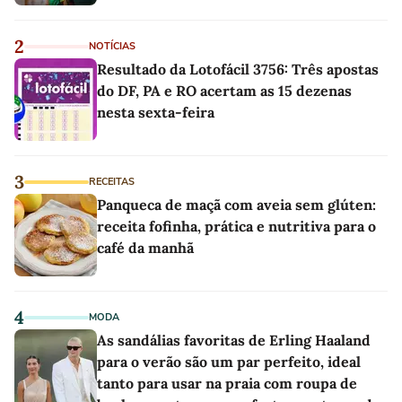
2
NOTÍCIAS
Resultado da Lotofácil 3756: Três apostas
do DF, PA e RO acertam as 15 dezenas
nesta sexta-feira
3
RECEITAS
Panqueca de maçã com aveia sem glúten:
receita fofinha, prática e nutritiva para o
café da manhã
4
MODA
As sandálias favoritas de Erling Haaland
para o verão são um par perfeito, ideal
tanto para usar na praia com roupa de