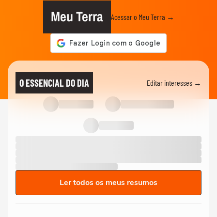
Meu Terra
Acessar o Meu Terra →
O ESSENCIAL DO DIA
Editar interesses →
Ler todos os meus resumos