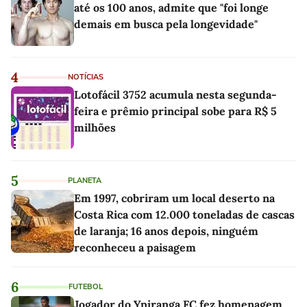
até os 100 anos, admite que "foi longe
demais em busca pela longevidade"
4
NOTÍCIAS
Lotofácil 3752 acumula nesta segunda-
feira e prêmio principal sobe para R$ 5
milhões
5
PLANETA
Em 1997, cobriram um local deserto na
Costa Rica com 12.000 toneladas de cascas
de laranja; 16 anos depois, ninguém
reconheceu a paisagem
6
FUTEBOL
Jogador do Ypiranga FC fez homenagem