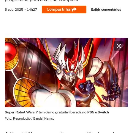
Compartilhar
Exibir comentários
8 ago
2025
- 14h27
Super Robot Wars Y tem demo gratuita liberada no PS5 e Switch
Foto: Reprodução / Bandai Namco