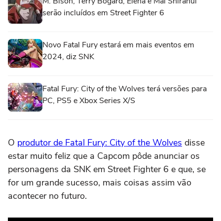
M. Bison, Terry Bogard, Elena e Mai Shiranui
serão incluídos em Street Fighter 6
Novo Fatal Fury estará em mais eventos em
2024, diz SNK
Fatal Fury: City of the Wolves terá versões para
PC, PS5 e Xbox Series X/S
O
produtor de Fatal Fury: City of the Wolves
disse
estar muito feliz que a Capcom pôde anunciar os
personagens da SNK em Street Fighter 6 e que, se
for um grande sucesso, mais coisas assim vão
acontecer no futuro.