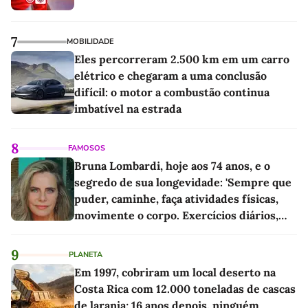
7
MOBILIDADE
Eles percorreram 2.500 km em um carro
elétrico e chegaram a uma conclusão
difícil: o motor a combustão continua
imbatível na estrada
8
FAMOSOS
Bruna Lombardi, hoje aos 74 anos, e o
segredo de sua longevidade: 'Sempre que
puder, caminhe, faça atividades físicas,
movimente o corpo. Exercícios diários,
mesmo pequenos, são libertadores'
9
PLANETA
Em 1997, cobriram um local deserto na
Costa Rica com 12.000 toneladas de cascas
de laranja; 16 anos depois, ninguém