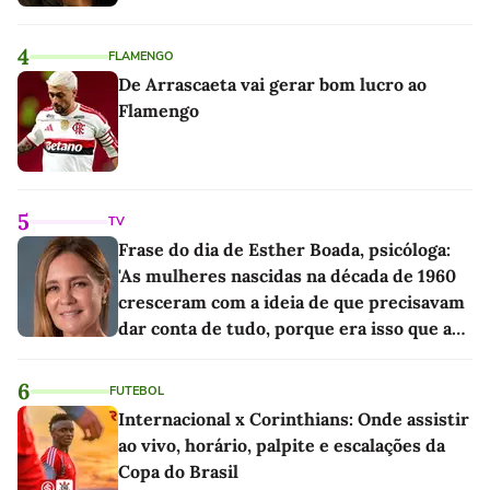
4
FLAMENGO
De Arrascaeta vai gerar bom lucro ao
Flamengo
5
TV
Frase do dia de Esther Boada, psicóloga:
'As mulheres nascidas na década de 1960
cresceram com a ideia de que precisavam
dar conta de tudo, porque era isso que a
sociedade exigia'
6
FUTEBOL
Internacional x Corinthians: Onde assistir
ao vivo, horário, palpite e escalações da
Copa do Brasil