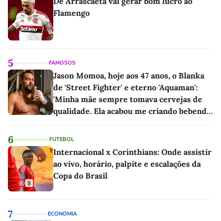
De Arrascaeta vai gerar bom lucro ao
Flamengo
5
FAMOSOS
Jason Momoa, hoje aos 47 anos, o Blanka
de 'Street Fighter' e eterno 'Aquaman':
'Minha mãe sempre tomava cervejas de
qualidade. Ela acabou me criando bebendo
as melhores'
6
FUTEBOL
Internacional x Corinthians: Onde assistir
ao vivo, horário, palpite e escalações da
Copa do Brasil
7
ECONOMIA