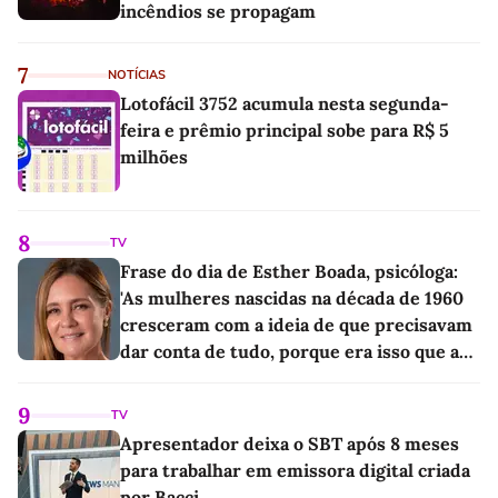
incêndios se propagam
7
NOTÍCIAS
Lotofácil 3752 acumula nesta segunda-
feira e prêmio principal sobe para R$ 5
milhões
8
TV
Frase do dia de Esther Boada, psicóloga:
'As mulheres nascidas na década de 1960
cresceram com a ideia de que precisavam
dar conta de tudo, porque era isso que a
sociedade exigia'
9
TV
Apresentador deixa o SBT após 8 meses
para trabalhar em emissora digital criada
por Bacci