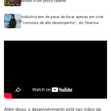
direito a um porco falante
Indústria tem de parar de focar apenas em criar
"consoles de alto desempenho", diz Sharma
Além disso, o desenvolvimento está nas mãos da